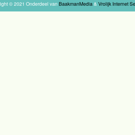
ight © 2021 Onderdeel van
BaakmanMedia
&
Vrolijk Internet S