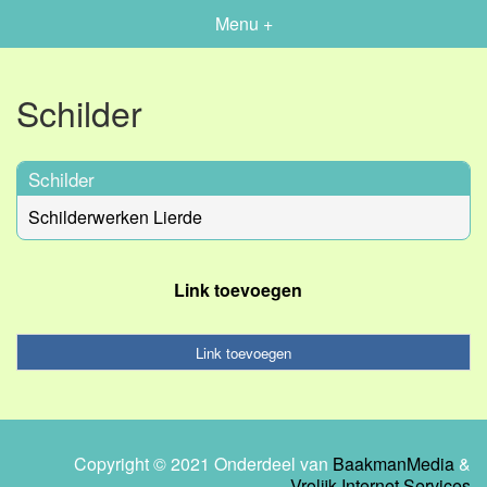
Menu +
Schilder
Schilder
Schilderwerken Lierde
Link toevoegen
Link toevoegen
Copyright © 2021 Onderdeel van
BaakmanMedia
&
Vrolijk Internet Services