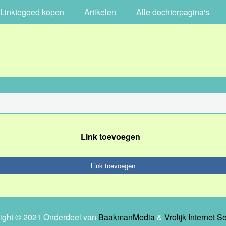
Linktegoed kopen
Artikelen
Alle dochterpagina's
Link toevoegen
Link toevoegen
ight © 2021 Onderdeel van
BaakmanMedia
&
Vrolijk Internet S