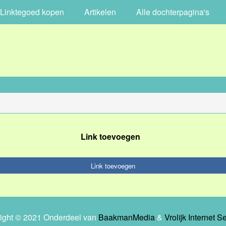
Linktegoed kopen
Artikelen
Alle dochterpagina's
Link toevoegen
Link toevoegen
ight © 2021 Onderdeel van
BaakmanMedia
&
Vrolijk Internet S