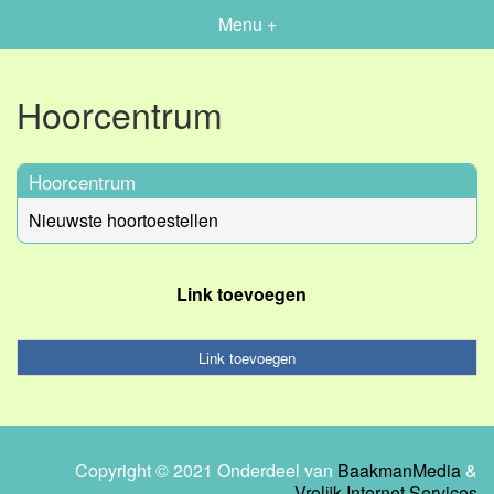
Menu +
Hoorcentrum
Hoorcentrum
Nieuwste hoortoestellen
Link toevoegen
Link toevoegen
Copyright © 2021 Onderdeel van
BaakmanMedia
&
Vrolijk Internet Services